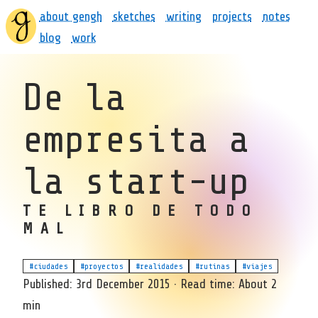
about gengh
sketches
writing
projects
notes
blog
work
De la
empresita a
la start-up
TE LIBRO DE TODO
MAL
#ciudades
#proyectos
#realidades
#rutinas
#viajes
Published:
3rd December 2015
·
Read time:
About 2
min