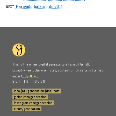
CHEVRON RIGHT
Haciendo balance de 2015
NEXT
This is the online digital permaculture farm of GenGH.
Except where otherwise noted, content on this site is licensed
under
CC By-NC 4.0
.
GET IN TOUCH
info (at) genocation (dot) com
gitlab.com/genocation
instagram.com/genocation
x.com/genocation