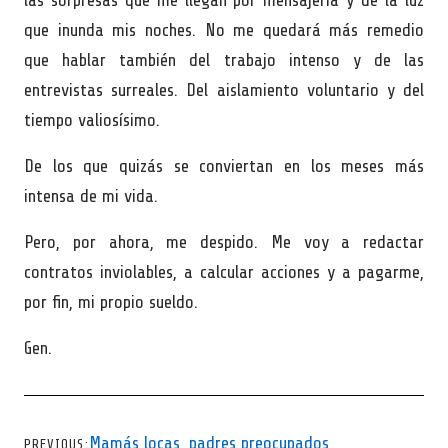
las sorpresas que me llegan por mensajería y de la luz
que inunda mis noches. No me quedará más remedio
que hablar también del trabajo intenso y de las
entrevistas surreales. Del aislamiento voluntario y del
tiempo valiosísimo.
De los que quizás se conviertan en los meses más
intensa de mi vida.
Pero, por ahora, me despido. Me voy a redactar
contratos inviolables, a calcular acciones y a pagarme,
por fin, mi propio sueldo.
Gen.
CHEVRON LEFT
Mamás locas, padres preocupados
PREVIOUS