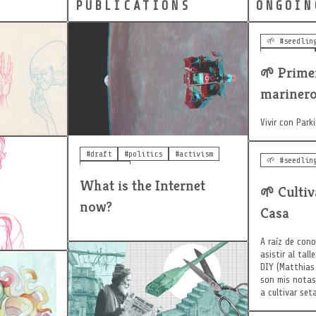
PUBLICATIONS
ONGOIN
🌱 #seedlin
#parkinson
🌱
#vejez
Prime
mariner
Vivir con Park
#draft
#politics
#activism
🌱 #seedlin
etch
#internet
What is the Internet
🌱
Culti
now?
Casa
A raíz de con
asistir al tal
DIY (Matthias 
uttlefish
son mis notas
a cultivar set