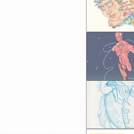
#symbiosis
#roots
#entangled
#fish