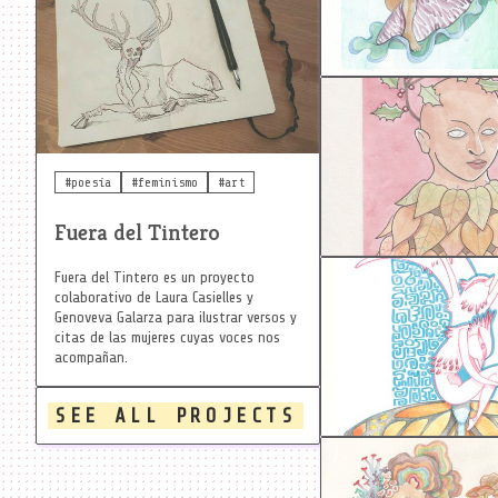
#wintering
#cold
#poesía
#feminismo
#art
Fuera del Tintero
Fuera del Tintero es un proyecto
#butterfly
#mythol
colaborativo de Laura Casielles y
Genoveva Galarza para ilustrar versos y
#monarch
citas de las mujeres cuyas voces nos
acompañan.
SEE ALL PROJECTS
#lichens
#mushrooms