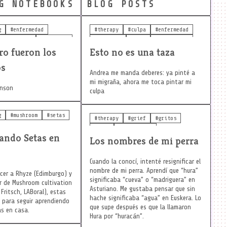
G NOTEBOOKS
BLOG POSTS
g
#enfermedad
#therapy
#culpa
#enfermedad
#demencia
#cuidados
#cuidados
#arte
#realidades
ro fueron los
Esto no es una taza
os
Andrea me manda deberes: ya pinté a
mi migraña, ahora me toca pintar mi
inson
culpa
g
#mushroom
#setas
#therapy
#grief
#gritos
#arte
#realidades
vando Setas en
Los nombres de mi perra
Cuando la conocí, intenté resignificar el
nombre de mi perra. Aprendí que “hura”
ocer a Rhyze (Edimburgo) y
significaba “cueva” o “madriguera” en
ler de Mushroom cultivation
Asturiano. Me gustaba pensar que sin
Fritsch, LABoral), estas
hache significaba “agua” en Euskera. Lo
 para seguir aprendiendo
que supe después es que la llamaron
as en casa.
Hura por “huracán”.