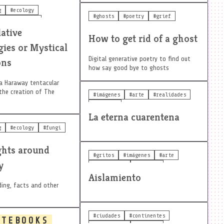
g
#ecology
#ghosts
#poetry
#grief
#tentacular
e fabulation
ative
How to get rid of a ghost
ies or Mystical
Digital generative poetry to find out
ons
how say good bye to ghosts
a Haraway tentacular
 the creation of The
#imágenes
#arte
#realidades
#rutinas
La eterna cuarentena
g
#ecology
#fungi
hts around
#gritos
#imágenes
#arte
y
#realidades
#rutinas
Aislamiento
ing, facts and other
#ciudades
#continentes
OTEBOOKS