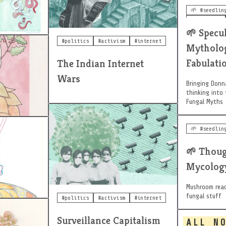
🌱 #seedlin
#mythology
🌱
#speculativ
Specul
#politics
#activism
#internet
Mytholog
#dark
Fabulati
The Indian Internet
Wars
Bringing Donn
thinking into
Fungal Myths
🌱 #seedlin
ogies
🌱
Thoug
Mycolog
Mushroom read
fungal stuff
#politics
#activism
#internet
Surveillance Capitalism
ALL N