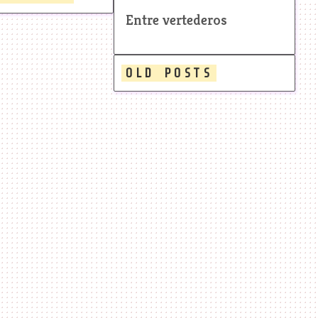
#realidades
#rutinas
Entre vertederos
#proyectos
#viajes
OLD POSTS