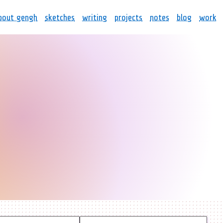
bout gengh
sketches
writing
projects
notes
blog
work