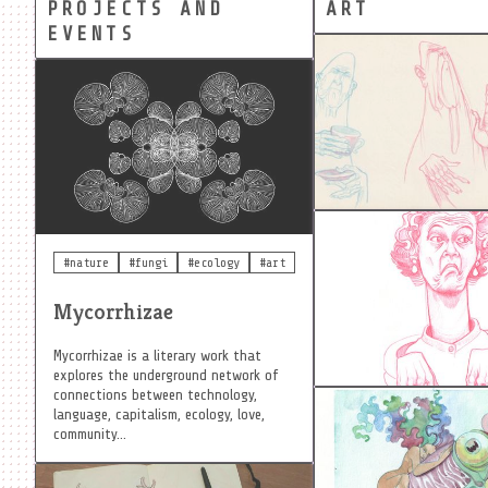
PROJECTS AND
ART
EVENTS
#elders
#sketch
#elder
#karen
#sk
#nature
#fungi
#ecology
#art
Mycorrhizae
Mycorrhizae is a literary work that
explores the underground network of
connections between technology,
language, capitalism, ecology, love,
#cuddle
#fish
#c
community...