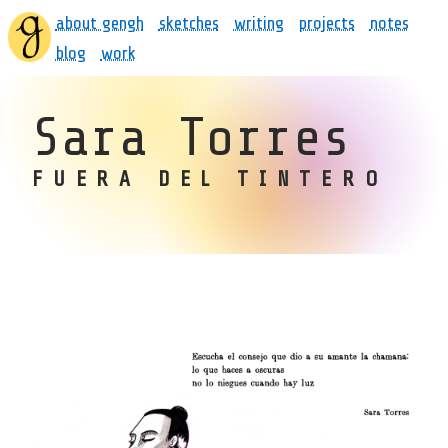
about gengh
sketches
writing
projects
notes
blog
work
Sara Torres
FUERA DEL TINTERO