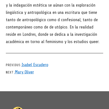
y la indagación estética se aúnan con la exploración
lingüística y antropológica en una escritura que tiene
tanto de antropológico como d confesional, tanto de
contemporáneo como de de utópico. En la realidad
reside en Londres, donde se dedica a la investigación
académica en torno al feminismo y los estudios queer.
CHEVRON LEFT
Isabel Escudero
PREVIOUS
CHEVRON RIGHT
Mary Oliver
NEXT