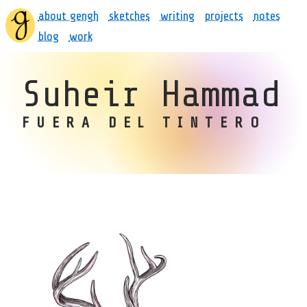
about gengh
sketches
writing
projects
notes
blog
work
Suheir Hammad
FUERA DEL TINTERO