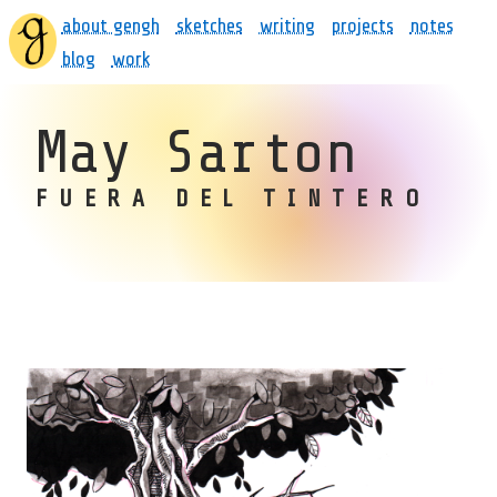
about gengh
sketches
writing
projects
notes
blog
work
May Sarton
FUERA DEL TINTERO