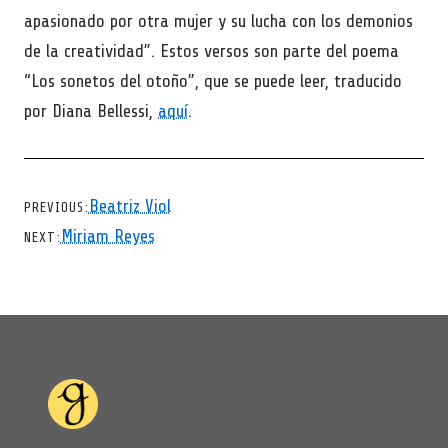
apasionado por otra mujer y su lucha con los demonios
de la creatividad”. Estos versos son parte del poema
“Los sonetos del otoño”, que se puede leer, traducido
por Diana Bellessi,
aquí
.
CHEVRON LEFT
Beatriz Viol
PREVIOUS
CHEVRON RIGHT
Miriam Reyes
NEXT