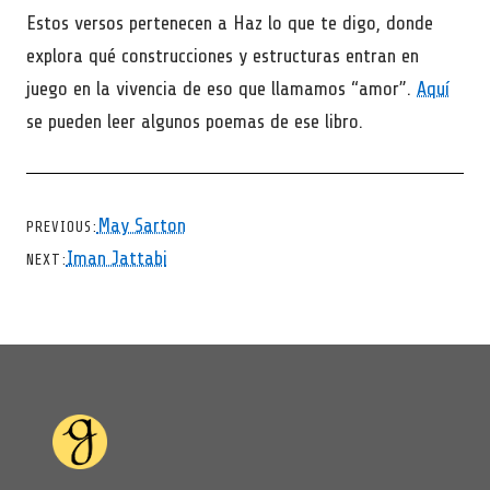
Estos versos pertenecen a Haz lo que te digo, donde
explora qué construcciones y estructuras entran en
juego en la vivencia de eso que llamamos “amor”.
Aquí
se pueden leer algunos poemas de ese libro.
CHEVRON LEFT
May Sarton
PREVIOUS
CHEVRON RIGHT
Iman Jattabi
NEXT