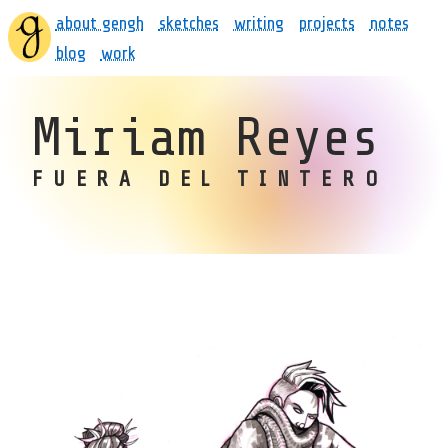
about gengh
sketches
writing
projects
notes
blog
work
Miriam Reyes
FUERA DEL TINTERO