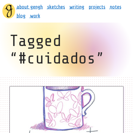
about gengh
sketches
writing
projects
notes
blog
work
Tagged
“#cuidados”