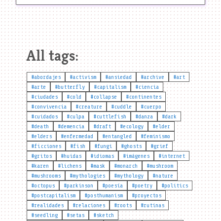
All tags:
#abordajes
#activism
#ansiedad
#archive
#art
#arte
#butterfly
#capitalism
#ciencia
#ciudades
#cold
#collapse
#continentes
#convivencia
#creature
#cuddle
#cuerpo
#cuidados
#culpa
#cuttlefish
#danza
#dark
#death
#demencia
#draft
#ecology
#elder
#elders
#enfermedad
#entangled
#feminismo
#ficciones
#fish
#fungi
#ghosts
#grief
#gritos
#huidas
#idiomas
#imágenes
#internet
#karen
#lichens
#mask
#monarch
#mushroom
#mushrooms
#mythologies
#mythology
#nature
#octopus
#parkinson
#poesía
#poetry
#politics
#postcapitalism
#posthumanism
#proyectos
#realidades
#relaciones
#roots
#rutinas
#seedling
#setas
#sketch