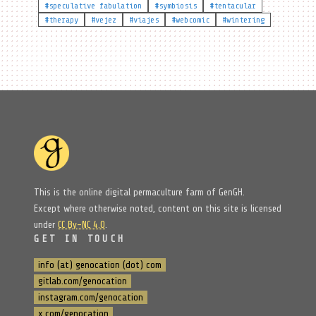
#speculative fabulation
#symbiosis
#tentacular
#therapy
#vejez
#viajes
#webcomic
#wintering
This is the online digital permaculture farm of GenGH.
Except where otherwise noted, content on this site is licensed
under
CC By-NC 4.0
.
GET IN TOUCH
info (at) genocation (dot) com
gitlab.com/genocation
instagram.com/genocation
x.com/genocation