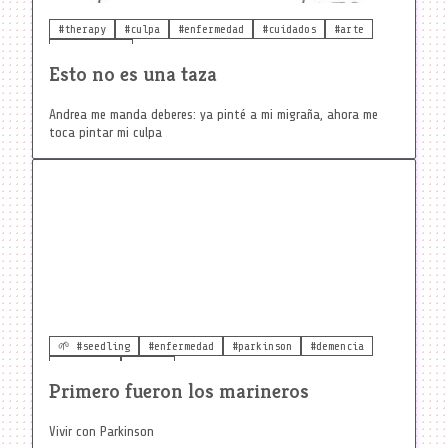
#therapy
#culpa
#enfermedad
#cuidados
#arte
#realidades
Esto no es una taza
Andrea me manda deberes: ya pinté a mi migraña, ahora me
toca pintar mi culpa
🌱 #seedling
#enfermedad
#parkinson
#demencia
#cuidados
#vejez
Primero fueron los marineros
Vivir con Parkinson