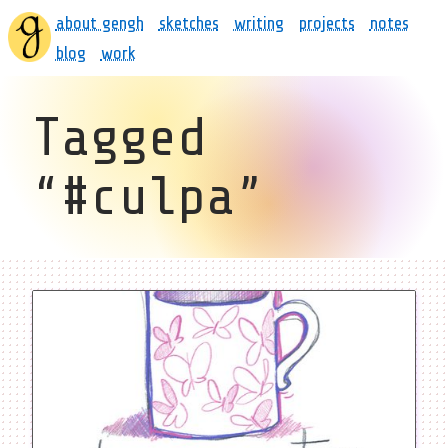
about gengh
sketches
writing
projects
notes
blog
work
Tagged
“#culpa”