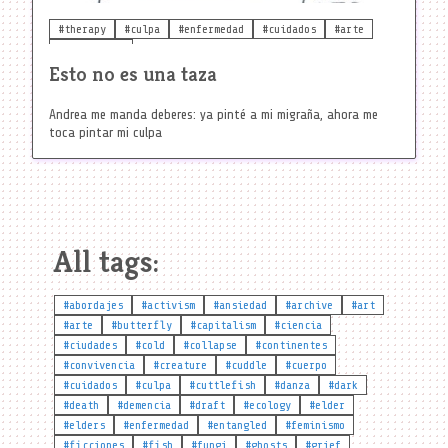
#therapy
#culpa
#enfermedad
#cuidados
#arte
#realidades
Esto no es una taza
Andrea me manda deberes: ya pinté a mi migraña, ahora me
toca pintar mi culpa
All tags:
#abordajes
#activism
#ansiedad
#archive
#art
#arte
#butterfly
#capitalism
#ciencia
#ciudades
#cold
#collapse
#continentes
#convivencia
#creature
#cuddle
#cuerpo
#cuidados
#culpa
#cuttlefish
#danza
#dark
#death
#demencia
#draft
#ecology
#elder
#elders
#enfermedad
#entangled
#feminismo
#ficciones
#fish
#fungi
#ghosts
#grief