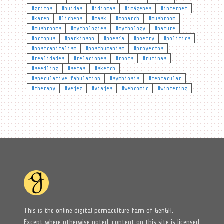
#gritos
#huidas
#idiomas
#imágenes
#internet
#karen
#lichens
#mask
#monarch
#mushroom
#mushrooms
#mythologies
#mythology
#nature
#octopus
#parkinson
#poesía
#poetry
#politics
#postcapitalism
#posthumanism
#proyectos
#realidades
#relaciones
#roots
#rutinas
#seedling
#setas
#sketch
#speculative fabulation
#symbiosis
#tentacular
#therapy
#vejez
#viajes
#webcomic
#wintering
This is the online digital permaculture farm of GenGH.
Except where otherwise noted, content on this site is licensed